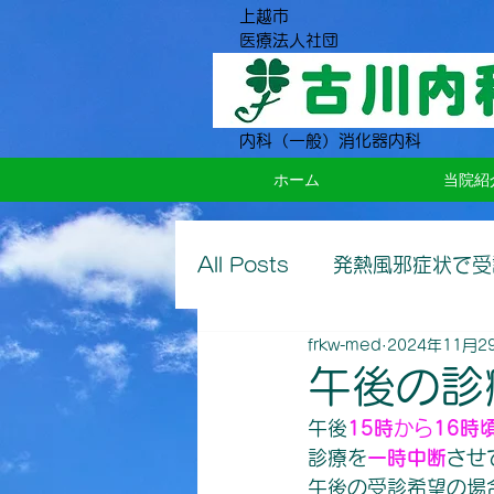
上越市
​医療法人社団
内科（一般）消化器内科
ホーム
当院紹
All Posts
発熱風邪症状で受
frkw-med
2024年11月2
午後の診
午後
15時
から
16時
診療を
一時中断
させ
午後の受診希望の場合