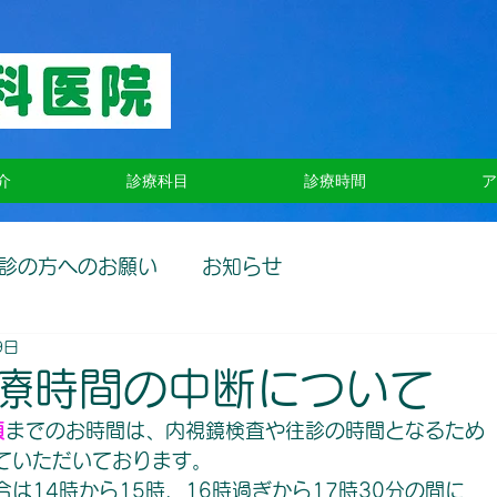
介
診療科目
診療時間
ア
診の方へのお願い
お知らせ
9日
療時間の中断について
頃
までのお時間は、内視鏡検査や往診の時間となるため
ていただいております。
は14時から15時、16時過ぎから17時30分の間に